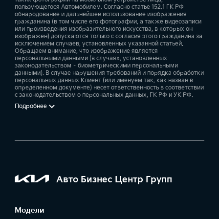
Система бесключевого доступа Умный ключ (Smart Key) и запуск
пользующегося Автомобилем. Согласно статье 152.1 ГК РФ
Система предотвращения столкновения с автомобилем в
двигателя кнопкой
обнародование и дальнейшее использование изображения
Горчично-бежевый / черный, Ткань (JY2)
слепой зоне (BCA)
Светодиодные задние фонари
Привод
гражданина (в том числе его фотографии, а также видеозаписи
Передняя панель с отделкой матовыми хромированными
—
—
или произведения изобразительного искусства, в которых он
вставками
—
—
—
Передний
Передний
Передний
—
—
изображен) допускаются только с согласия этого гражданина за
—
исключением случаев, установленных указанной статьей.
—
—
—
Обращаем внимание, что изображение является
Дистанционный запуск двигателя с ключа
персональными данными (в случаях, установленных
Система предотвращения бокового столкновения при выезде с
законодательством – биометрическими персональными
Время разгона 0-100 км/ч, с
Два люка с электроприводом
—
—
парковки задним ходом (RCCA)
данными). В случае нарушения требований и порядка обработки
Черный / черный + серый, Ткань (GYT)
Декоративная подсветка интерьера
10,7
10,7
10,7
персональных данных Клиент (или именуем так, как назван в
—
—
—
—
—
—
определенном документе) несет ответственность в соответствии
—
—
—
—
с законодательством о персональных данных, ГК РФ и УК РФ.
Мультимедиа 8'' с 6 динамиками, поддержкой Apple Carplay и
Подробнее
Android Auto
Расход топлива комбинированный, л/100 км
Тонировка стёкол задних дверей
Камеры, отображающие слепые зоны на панель приборов
—
(BVM)
6,5
6,5
6,5
—
—
—
—
—
—
Телематические сервисы Kia Connect**
Лобовое стекло с дополнительной шумоизоляцией
—
—
Система безопасного выхода из автомобиля (SEW)
—
—
—
Авто Бизнес Центр Групп
—
Премиальная аудиосистема Bose с 11 динамиками, сабвуфером
Рефлекторные светодиодные фары
и внешним усилителем
Модели
Система безопасного выхода из автомобиля с блокировкой
—