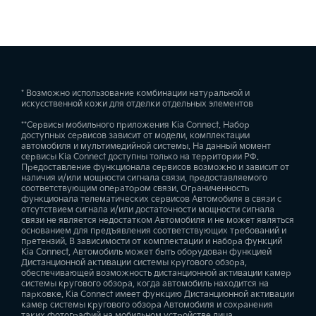
—
—
—
—
—
—
HSB82HC5J
HSB82HC5J
HSB82HC5J
системой
системой
системой
Горчично-бежевый / черный, Искусственная кожа (JY2)
Задняя стойка с отделкой хромом
непосредственного
непосредственного
непосредст
Органайзер в боковой панели багажника
—
—
—
—
впрыска
впрыска
впрыска
Подогрев сидений второго ряда
Система предотвращения выезда из полосы движения (LKA)
Двухзонный климат-контроль
—
OCN
—
—
—
—
—
—
—
—
D127 / D156 /
D128 / D147 /
G617 / G667
Рейлинги на крыше
D146
D157
G779 / G77
Мощность, л.с.
Коньячно-коричневый / черный, Искусственная кожа
* Возможно использование комбинации натуральной и
Сетка для крепления багажа
(BM1)
искусственной кожи для отделки отдельных элементов
—
199
199
199
—
—
Ассистент движения в полосе (LFA)
Климат-контроль для второго и третьего ряда сидений
—
—
**Сервисы мобильного приложения Kia Connect. Набор
Модельный год
доступных сервисов зависит от модели, комплектации
—
—
—
—
автомобиля и мультимедийной системы. На данный момент
Легкосплавные диски 17" с шинами 235/65 R17
2022
2022
2022
Крутящий момент, Н·м
сервисы Kia Connect доступны только на территории РФ.
Сиденья с отделкой тканью
Предоставление функционала сервисов возможно и зависит от
—
Коньячно-коричневый / черный, Комбинированная
440
440
440
наличия и/или мощности сигнала связи, предоставляемого
—
кожаная отделка* (BM1)
Система предупреждения о столкновении с автомобилем в
Передние и задние стеклоподъёмники с функцией
соответствующим оператором связи. Ограниченность
слепой зоне
автоматического открытия
Год производства
функционала телематических сервисов Автомобиля в связи с
—
—
—
отсутствием сигнала и/или достаточности мощности сигнала
Легкосплавные диски 18" с шинами 235/60 R18
—
—
2022
2022
2022
Тип двигателя
связи не является недостатком Автомобиля и не может являться
Передняя панель с отделкой вставками под металл
основанием для предъявления соответствующих требований и
—
—
Дизель
Дизель
Дизель
претензий. В зависимости от комплектации и набора функций
—
—
Kia Connect, Автомобиль может быть оборудован функцией
Черный / черный + серый, Комбинированная кожаная
Система предупреждения бокового столкновения при выезде с
Датчик дождя
Дистанционной активации системы кругового обзора,
отделка* (GYT)
парковки задним ходом
обеспечивающей возможность дистанционной активации камер
Светодиодные противотуманные фары
—
—
Коробка передач
системы кругового обзора, когда автомобиль находится на
—
—
—
Передняя панель с отделкой вставками под текстуру дерева
—
парковке. Kia Connect имеет функцию Дистанционной активации
—
—
Автомат (8AT)
Автомат (8AT)
Автомат (8A
камер системы кругового обзора Автомобиля и сохранения
—
таких фотографий на мобильном устройстве лица,