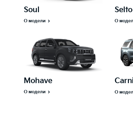
Soul
Selto
О модели
О моде
Mohave
Carni
О модели
О моде