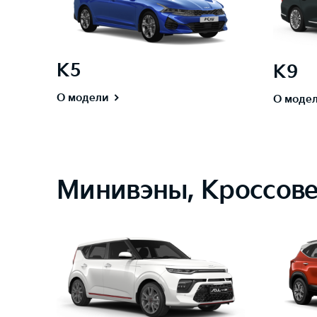
K5
K9
О модели
О моде
Минивэны, Кроссов