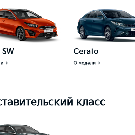
 SW
Cerato
ли
О модели
ставительский класс