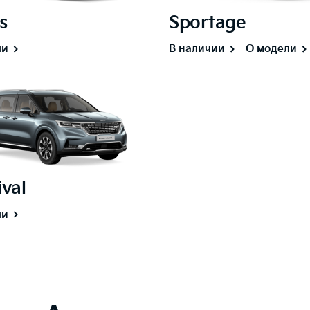
s
Sportage
ли
В наличии
О модели
val
ли