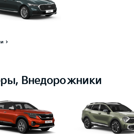
ли
еры, Внедорожники