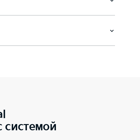
al
с системой