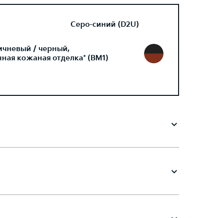
Серо-синий (D2U)
ичневый / черный,
ная кожаная отделка* (BM1)