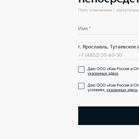
Поля, отмеченные *, обязательн
Имя *
г. Ярославль, Тутаевское ш
+7 (4852) 20-80-30
Даю ООО «Киа Россия и СНГ
указанных здесь
Даю ООО «Киа Россия и СН
условиях,
указанных здесь
.