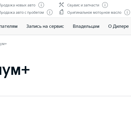
Продажа новых авто
Сервис и запчасти
Продажа авто с пробегом
Оригинальное моторное масло
пателям
Запись на сервис
Владельцам
О Дилере
ум+
иум+