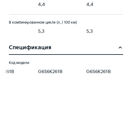
4,4
4,4
В комбинированном цикле (л. / 100 км)
5,3
5,3
Спецификация
Код модели
6K261B
G6S6K261B
G6S6K261B