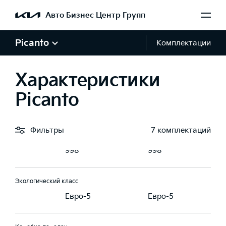
95,2
95,2
Авто Бизнес Центр Групп
Picanto
Комплектации
Тип топлива
ин, АИ 92-95
Бензин, АИ 92-95
Бензин, АИ 92-95
Характеристики
Рабочий объем, л
Picanto
1.0
1.0
Фильтры
7 комплектаций
Рабочий объем, см3
998
998
Экологический класс
-5
Евро-5
Евро-5