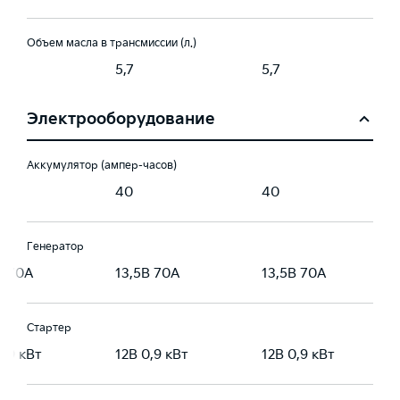
Объем масла в трансмиссии (л.)
5,7
5,7
Электрооборудование
Аккумулятор (ампер-часов)
40
40
Генератор
В 70А
13,5В 70А
13,5В 70А
Стартер
0,9 кВт
12В 0,9 кВт
12В 0,9 кВт