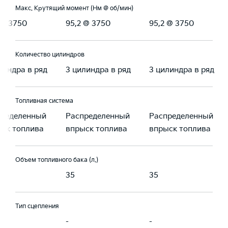
Макс. Крутящий момент (Нм @ об/мин)
 @ 3750
95,2 @ 3750
95,2 @ 3750
Количество цилиндров
линдра в ряд
3 цилиндра в ряд
3 цилиндра в ряд
Топливная система
пределенный
Распределенный
Распределенный
ск топлива
впрыск топлива
впрыск топлива
Объем топливного бака (л.)
35
35
Тип сцепления
-
-