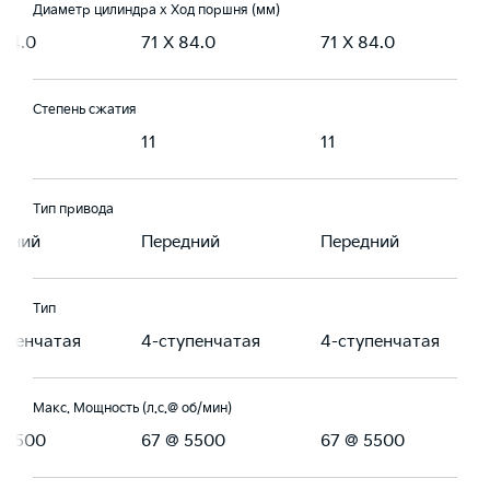
Диаметр цилиндра х Ход поршня (мм)
 84.0
71 X 84.0
71 X 84.0
Степень сжатия
11
11
Тип привода
едний
Передний
Передний
Тип
упенчатая
4-ступенчатая
4-ступенчатая
Макс. Мощность (л.с.@ об/мин)
 5500
67 @ 5500
67 @ 5500