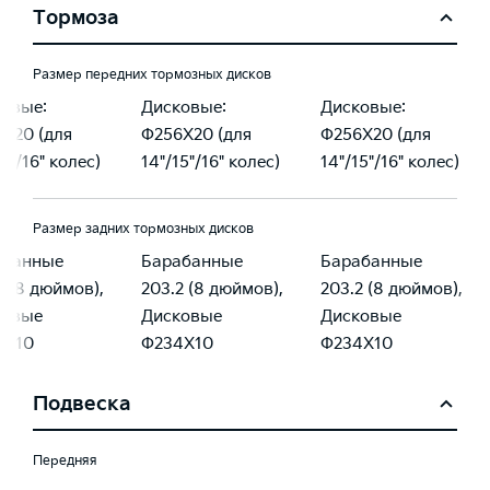
Тормоза
Размер передних тормозных дисков
овые:
Дисковые:
Дисковые:
X20 (для
Φ256X20 (для
Φ256X20 (для
15"/16" колес)
14"/15"/16" колес)
14"/15"/16" колес)
Размер задних тормозных дисков
абанные
Барабанные
Барабанные
2 (8 дюймов),
203.2 (8 дюймов),
203.2 (8 дюймов),
ковые
Дисковые
Дисковые
4X10
Φ234X10
Φ234X10
Подвеска
Передняя