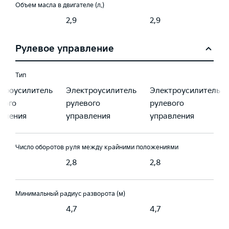
Объем масла в двигателе (л.)
2,9
2,9
Рулевое управление
Тип
троусилитель
Электроусилитель
Электроусилитель
вого
рулевого
рулевого
вления
управления
управления
Число оборотов руля между крайними положениями
2,8
2,8
Минимальный радиус разворота (м)
4,7
4,7