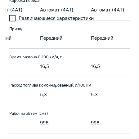
Коробка передач
мат (4АТ)
Автомат (4АТ)
Автомат (4АТ)
Различающиеся характеристики
Привод
едний
Передний
Передний
Время разгона 0-100 км/ч, с
16,5
16,5
Расход топлива комбинированный, л/100 км
5,3
5,3
Рабочий объем (см3)
998
998