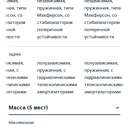
висимая,
независимая,
независимая,
инная, типа
пружинная, типа
пружинная, типа
ерсон, со
Макферсон, со
Макферсон, со
билизатором
стабилизатором
стабилизатором
еречной
поперечной
поперечной
йчивости
устойчивости
устойчивости
Задняя
зависимая,
полузависимая,
полузависимая,
инная, с
пружинная, с
пружинная, с
авлическими
гидравлическими
гидравлическими
скопическими
телескопическими
телескопическими
ртизаторами
амортизаторами
амортизаторами
Масса (5 мест)
Максимальная