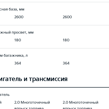
сная база, мм
2600
2600
жный просвет, мм
180
180
м багажника, л
364
364
игатель и трансмиссия
атель
й
2.0 Многоточечный
2.0 Многоточечный
впрыск топлива
впрыск топлива