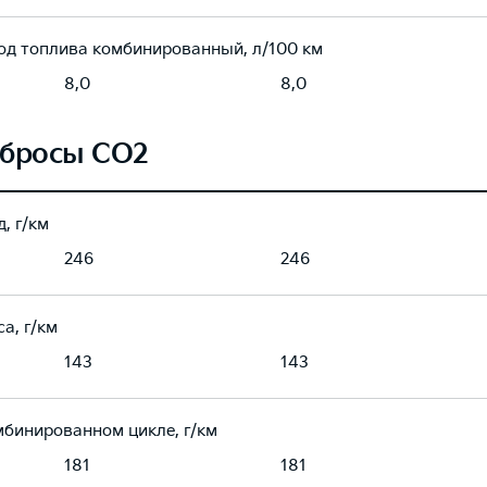
од топлива комбинированный, л/100 км
8,0
8,0
бросы CO2
, г/км
246
246
а, г/км
143
143
мбинированном цикле, г/км
181
181