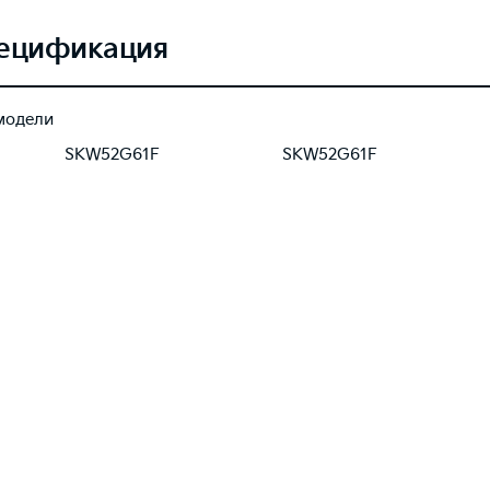
ецификация
модели
SKW52G61F
SKW52G61F