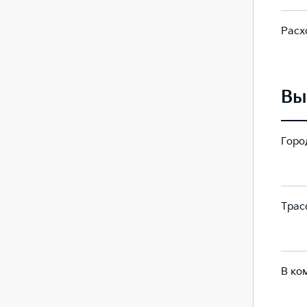
Расх
7,4
8,0
Вы
Город
210
246
Трасс
141
143
В ко
167
181