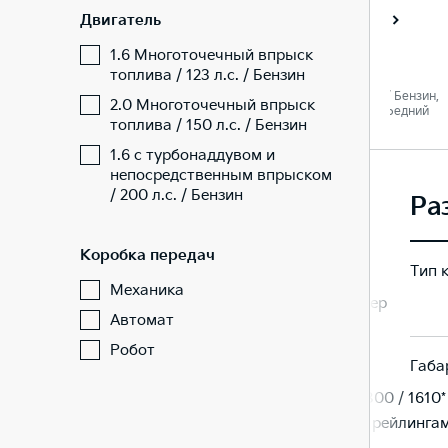
Двигатель
Престиж
Престиж
1.6 Многоточечный впрыск
топлива / 123 л.с. / Бензин
 Бензин,
1.6 / 123 л. c. / Бензин,
2.0 / 150 л. c. / Бензин,
2.0 Многоточечный впрыск
едний
Автомат / Передний
Автомат / Передний
топлива / 150 л.с. / Бензин
1.6 с турбонаддувом и
непосредственным впрыском
/ 200 л.с. / Бензин
Ра
Коробка передач
Тип 
Механика
Кроссовер
Кроссовер
Автомат
Робот
Габа
/ 1610*
4195 / 1800 / 1610*
4195 / 1800 / 1610*
ейлингами
*1625 - с рейлингами
*1625 - с рейлинга