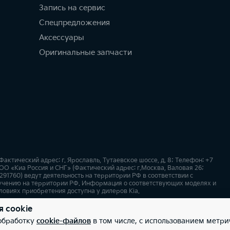
Запись на сервис
Спецпредложения
Аксессуары
Оригинальные запчасти
ктический адрес: г. Ярославль, Тутаевское шоссе, д. 8; Телефон: +7
ОО «Киа Россия и СНГ» (Фактический адрес: г.Москва, Валовая 26;
91760) ведут деятельность на территории РФ в соответствии с
учению на территории РФ. Информация о соответствующих моделях и
ловиях приобретения доступна у дилеров Kia.
я cookie
х
Карта сайта
 обработку
cookie-файлов
в том числе, с использованием метри