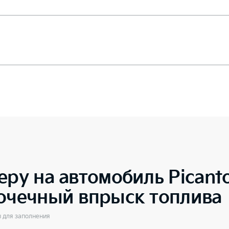
еру на автомобиль
Picant
точечный впрыск топлива
ы для заполнения