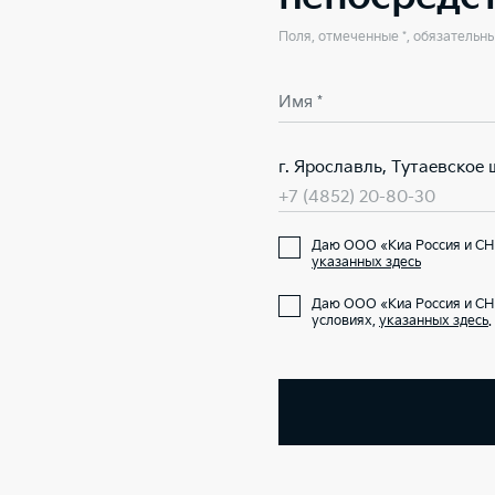
Поля, отмеченные *, обязательн
Имя *
г. Ярославль, Тутаевское ш
+7 (4852) 20-80-30
Даю ООО «Киа Россия и СНГ
указанных здесь
Даю ООО «Киа Россия и СН
условиях,
указанных здесь
.