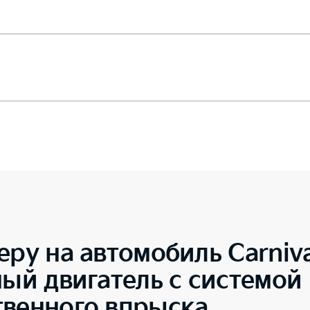
еру на автомобиль
Carniv
ный двигатель с системой
твенного впрыска