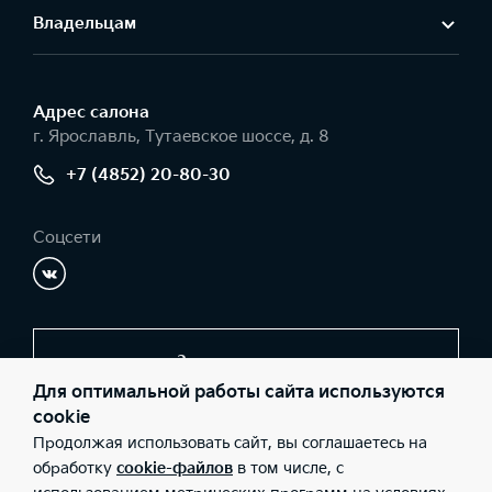
Владельцам
Адрес салонa
г. Ярославль, Тутаевское шоссе, д. 8
+7 (4852) 20-80-30
Соцсети
Заказать звонок
Для оптимальной работы сайта используются
cookie
Продолжая использовать сайт, вы соглашаетесь на
© 2026 Юридические лица ООО «Авто Бизнес Центр Групп»
(Фактический адрес: г. Ярославль, Тутаевское шоссе, д. 8;
обработку
cookie-файлов
в том числе, с
Телефон: +7 (4852) 20-80-30; ИНН: 7602033373; ОГРН: