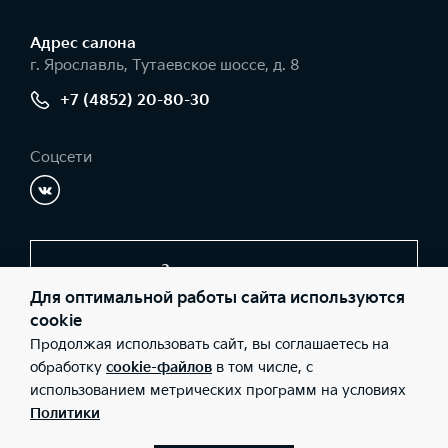
Адрес салонa
г. Ярославль, Тутаевское шоссе, д. 8
+7 (4852) 20-80-30
Соцсети
Заказать звонок
Для оптимальной работы сайта используются
cookie
Продолжая использовать сайт, вы соглашаетесь на
© 2026 Юридические лица ООО «Авто Бизнес Центр Групп»
(Фактический адрес: г. Ярославль, Тутаевское шоссе, д. 8;
обработку
cookie-файлов
в том числе, с
Телефон: +7 (4852) 20-80-30; ИНН: 7602033373; ОГРН:
использованием метрических программ на условиях
1027600521959), ООО «Киа Россия и СНГ» (Фактический адрес:
г.Москва, Валовая 26; Телефон: 8 800 301 08 80; ИНН:
Политики
7728674093; ОГРН: 5087746291760) ведут деятельность на
территории РФ в соответствии с законодательством РФ.