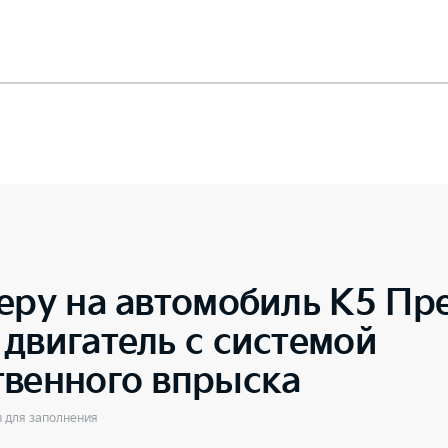
еру на автомобиль
K5 Пре
двигатель с системой
твенного впрыска
ы для заполнения