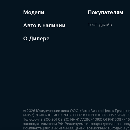
Модели
Покупателям
Тест-драйв
Авто в наличии
О Дилере
© 2026 Юридические лица ООО «Авто Бизнес Центр Групп» (Фа
(4852) 20-80-30; ИНН: 7602033373; ОГРН: 1027600521959), О
Телефон: 8 800 301 08 80; ИНН: 7728674093; ОГРН: 50877462
законодательством РФ. Реализуемые товары доступны к пол
комплектациях и их наличии, ценах, возможных выгодах и ус