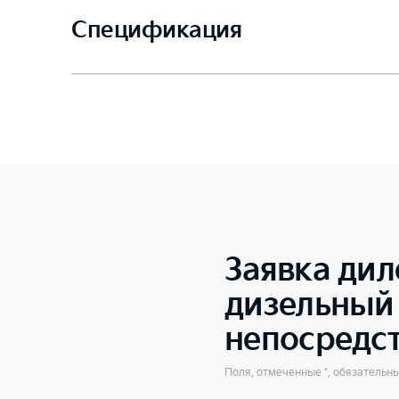
Спецификация
Заявка дил
дизельный 
непосредс
Поля, отмеченные *, обязательн