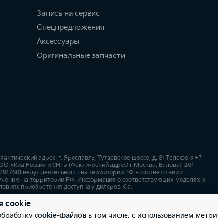
Запись на сервис
Спецпредложения
Аксессуары
Оригинальные запчасти
ктический адрес: г. Ярославль, Тутаевское шоссе, д. 8; Телефон: +7
ОО «Киа Россия и СНГ» (Фактический адрес: г.Москва, Валовая 26;
91760) ведут деятельность на территории РФ в соответствии с
учению на территории РФ. Информация о соответствующих моделях и
ловиях приобретения доступна у дилеров Kia.
я cookie
х
Карта сайта
 обработку
cookie-файлов
в том числе, с использованием метри