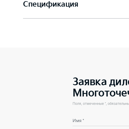
Спецификация
Заявка дил
Многоточе
Поля, отмеченные *, обязательн
Имя *