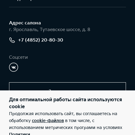
Адрес салонa
г. Ярославль, Тутаевское шоссе, д. 8
+7 (4852) 20-80-30
Соцсети
Заказать звонок
Для оптимальной работы сайта используются
cookie
Продолжая использовать сайт, вы соглашаетесь на
© 2026 Юридические лица ООО «Авто Бизнес Центр Групп»
(Фактический адрес: г. Ярославль, Тутаевское шоссе, д. 8;
обработку
cookie-файлов
в том числе, с
Телефон: +7 (4852) 20-80-30; ИНН: 7602033373; ОГРН:
использованием метрических программ на условиях
1027600521959), ООО «Киа Россия и СНГ» (Фактический адрес:
г.Москва, Валовая 26; Телефон: 8 800 301 08 80; ИНН:
Политики